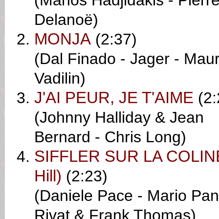
(Manos Hadjidakis - Pierr
Delanoë)
MONJA
(2:37)
(Dal Finado - Jager - Maur
Vadilin)
J'AI PEUR, JE T'AIME
(2:
(Johnny Halliday & Jean
Bernard - Chris Long)
SIFFLER SUR LA COLINE (
Hill)
(2:23)
(Daniele Pace - Mario Panz
Rivat & Frank Thomas)